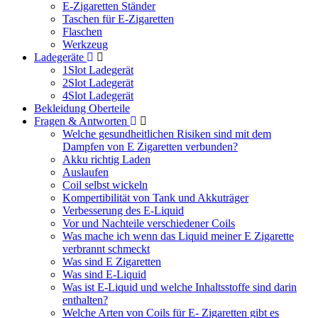
E-Zigaretten Ständer
Taschen für E-Zigaretten
Flaschen
Werkzeug
Ladegeräte
1Slot Ladegerät
2Slot Ladegerät
4Slot Ladegerät
Bekleidung Oberteile
Fragen & Antworten
Welche gesundheitlichen Risiken sind mit dem
Dampfen von E Zigaretten verbunden?
Akku richtig Laden
Auslaufen
Coil selbst wickeln
Kompertibilität von Tank und Akkuträger
Verbesserung des E-Liquid
Vor und Nachteile verschiedener Coils
Was mache ich wenn das Liquid meiner E Zigarette
verbrannt schmeckt
Was sind E Zigaretten
Was sind E-Liquid
Was ist E-Liquid und welche Inhaltsstoffe sind darin
enthalten?
Welche Arten von Coils für E- Zigaretten gibt es