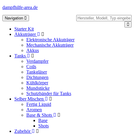
dampfhilfe-area.de
Toggle
Navigation
navigation
Starter Kit
Akkuträger
Elektronische Akkuträger
Mechanische Akkuträger
Akkus
Tanks
Verdampfer
Coils
Tankgläser
Dichtungen
Kühlkörper
Mundstücke
Schutzbänder für Tanks
Selber Mischen
Fertig Liquid
Aromen
Base & Shots
Base
Shots
Zubehör