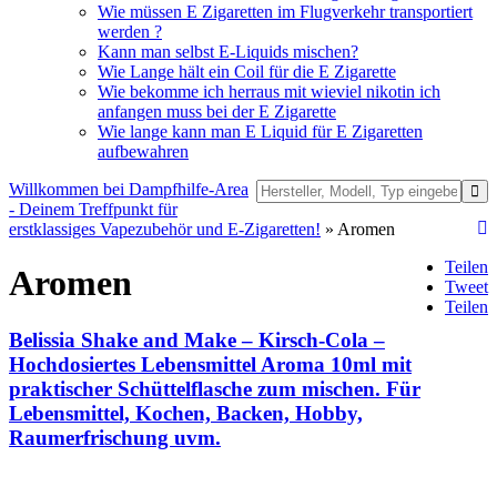
Wie müssen E Zigaretten im Flugverkehr transportiert
werden ?
Kann man selbst E-Liquids mischen?
Wie Lange hält ein Coil für die E Zigarette
Wie bekomme ich herraus mit wieviel nikotin ich
anfangen muss bei der E Zigarette
Wie lange kann man E Liquid für E Zigaretten
aufbewahren
Willkommen bei Dampfhilfe-Area
- Deinem Treffpunkt für
erstklassiges Vapezubehör und E-Zigaretten!
» Aromen
Teilen
Aromen
Tweet
Teilen
Belissia Shake and Make – Kirsch-Cola –
Hochdosiertes Lebensmittel Aroma 10ml mit
praktischer Schüttelflasche zum mischen. Für
Lebensmittel, Kochen, Backen, Hobby,
Raumerfrischung uvm.