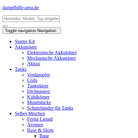
dampfhilfe-area.de
Toggle navigation
Navigation
Starter Kit
Akkuträger
Elektronische Akkuträger
Mechanische Akkuträger
Akkus
Tanks
Verdampfer
Coils
Tankgläser
Dichtungen
Kühlkörper
Mundstücke
Schutzbänder für Tanks
Selber Mischen
Fertig Liquid
Aromen
Base & Shots
Base