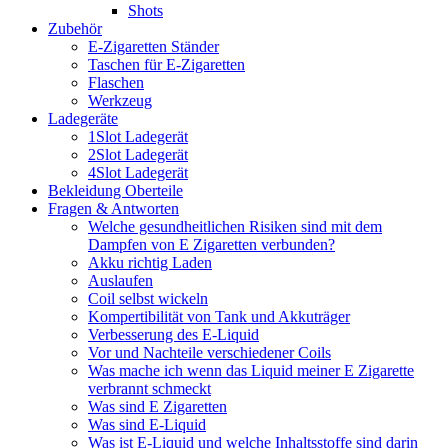
Shots
Zubehör
E-Zigaretten Ständer
Taschen für E-Zigaretten
Flaschen
Werkzeug
Ladegeräte
1Slot Ladegerät
2Slot Ladegerät
4Slot Ladegerät
Bekleidung Oberteile
Fragen & Antworten
Welche gesundheitlichen Risiken sind mit dem
Dampfen von E Zigaretten verbunden?
Akku richtig Laden
Auslaufen
Coil selbst wickeln
Kompertibilität von Tank und Akkuträger
Verbesserung des E-Liquid
Vor und Nachteile verschiedener Coils
Was mache ich wenn das Liquid meiner E Zigarette
verbrannt schmeckt
Was sind E Zigaretten
Was sind E-Liquid
Was ist E-Liquid und welche Inhaltsstoffe sind darin