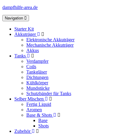
dampfhilfe-area.de
Toggle
Navigation
navigation
Starter Kit
Akkuträger
Elektronische Akkuträger
Mechanische Akkuträger
Akkus
Tanks
Verdampfer
Coils
Tankgläser
Dichtungen
Kühlkörper
Mundstücke
Schutzbänder für Tanks
Selber Mischen
Fertig Liquid
Aromen
Base & Shots
Base
Shots
Zubehör