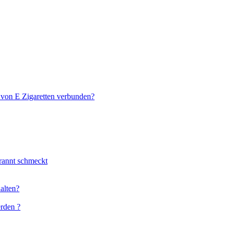
 von E Zigaretten verbunden?
rannt schmeckt
halten?
erden ?