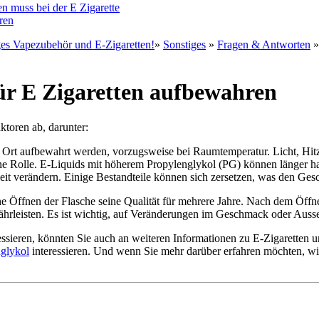
n muss bei der E Zigarette
ren
ges Vapezubehör und E-Zigaretten!
»
Sonstiges
»
Fragen & Antworten
»
ür E Zigaretten aufbewahren
ktoren ab, darunter:
 Ort aufbewahrt werden, vorzugsweise bei Raumtemperatur. Licht, Hitz
ine Rolle. E-Liquids mit höherem Propylenglykol (PG) können länger ha
eit verändern. Einige Bestandteile können sich zersetzen, was den Ges
Öffnen der Flasche seine Qualität für mehrere Jahre. Nach dem Öffnen
leisten. Es ist wichtig, auf Veränderungen im Geschmack oder Aussehe
essieren, könnten Sie auch an weiteren Informationen zu E-Zigaretten un
glykol
interessieren. Und wenn Sie mehr darüber erfahren möchten, wie