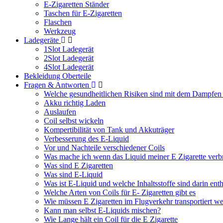
E-Zigaretten Ständer
Taschen für E-Zigaretten
Flaschen
Werkzeug
Ladegeräte
1Slot Ladegerät
2Slot Ladegerät
4Slot Ladegerät
Bekleidung Oberteile
Fragen & Antworten
Welche gesundheitlichen Risiken sind mit dem Dampfen
Akku richtig Laden
Auslaufen
Coil selbst wickeln
Kompertibilität von Tank und Akkuträger
Verbesserung des E-Liquid
Vor und Nachteile verschiedener Coils
Was mache ich wenn das Liquid meiner E Zigarette verb
Was sind E Zigaretten
Was sind E-Liquid
Was ist E-Liquid und welche Inhaltsstoffe sind darin ent
Welche Arten von Coils für E- Zigaretten gibt es
Wie müssen E Zigaretten im Flugverkehr transportiert w
Kann man selbst E-Liquids mischen?
Wie Lange hält ein Coil für die E Zigarette