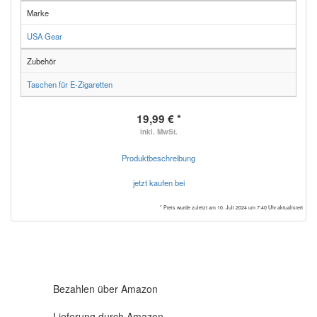
Marke
USA Gear
Zubehör
Taschen für E-Zigaretten
19,99 € *
inkl. MwSt.
Produktbeschreibung
jetzt kaufen bei
* Preis wurde zuletzt am 10. Juli 2024 um 7:40 Uhr aktualisiert
Bezahlen über Amazon
Lieferung durch Amazon