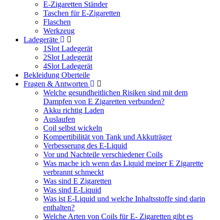
E-Zigaretten Ständer
Taschen für E-Zigaretten
Flaschen
Werkzeug
Ladegeräte
1Slot Ladegerät
2Slot Ladegerät
4Slot Ladegerät
Bekleidung Oberteile
Fragen & Antworten
Welche gesundheitlichen Risiken sind mit dem
Dampfen von E Zigaretten verbunden?
Akku richtig Laden
Auslaufen
Coil selbst wickeln
Kompertibilität von Tank und Akkuträger
Verbesserung des E-Liquid
Vor und Nachteile verschiedener Coils
Was mache ich wenn das Liquid meiner E Zigarette
verbrannt schmeckt
Was sind E Zigaretten
Was sind E-Liquid
Was ist E-Liquid und welche Inhaltsstoffe sind darin
enthalten?
Welche Arten von Coils für E- Zigaretten gibt es