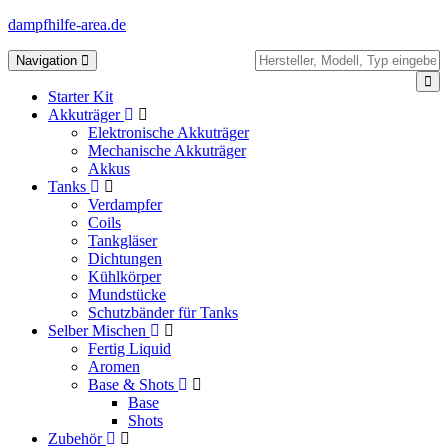
dampfhilfe-area.de
Toggle
Navigation
navigation
Starter Kit
Akkuträger
Elektronische Akkuträger
Mechanische Akkuträger
Akkus
Tanks
Verdampfer
Coils
Tankgläser
Dichtungen
Kühlkörper
Mundstücke
Schutzbänder für Tanks
Selber Mischen
Fertig Liquid
Aromen
Base & Shots
Base
Shots
Zubehör