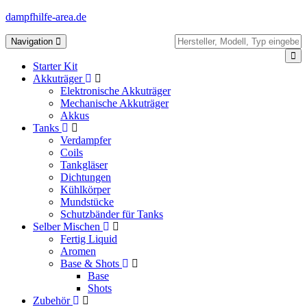
dampfhilfe-area.de
Toggle
Navigation
navigation
Starter Kit
Akkuträger
Elektronische Akkuträger
Mechanische Akkuträger
Akkus
Tanks
Verdampfer
Coils
Tankgläser
Dichtungen
Kühlkörper
Mundstücke
Schutzbänder für Tanks
Selber Mischen
Fertig Liquid
Aromen
Base & Shots
Base
Shots
Zubehör