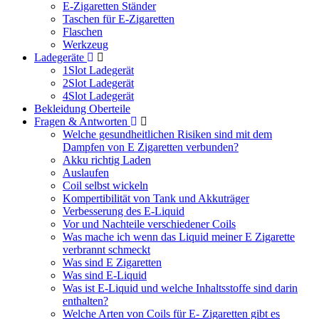
E-Zigaretten Ständer
Taschen für E-Zigaretten
Flaschen
Werkzeug
Ladegeräte
1Slot Ladegerät
2Slot Ladegerät
4Slot Ladegerät
Bekleidung Oberteile
Fragen & Antworten
Welche gesundheitlichen Risiken sind mit dem
Dampfen von E Zigaretten verbunden?
Akku richtig Laden
Auslaufen
Coil selbst wickeln
Kompertibilität von Tank und Akkuträger
Verbesserung des E-Liquid
Vor und Nachteile verschiedener Coils
Was mache ich wenn das Liquid meiner E Zigarette
verbrannt schmeckt
Was sind E Zigaretten
Was sind E-Liquid
Was ist E-Liquid und welche Inhaltsstoffe sind darin
enthalten?
Welche Arten von Coils für E- Zigaretten gibt es