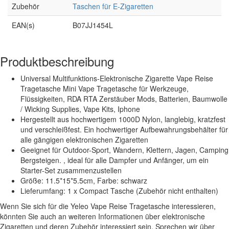
Zubehör
Taschen für E-Zigaretten
EAN(s)
B07JJ1454L
Produktbeschreibung
Universal Multifunktions-Elektronische Zigarette Vape Reise
Tragetasche Mini Vape Tragetasche für Werkzeuge,
Flüssigkeiten, RDA RTA Zerstäuber Mods, Batterien, Baumwolle
/ Wicking Supplies, Vape Kits, Iphone
Hergestellt aus hochwertigem 1000D Nylon, langlebig, kratzfest
und verschleißfest. Ein hochwertiger Aufbewahrungsbehälter für
alle gängigen elektronischen Zigaretten
Geeignet für Outdoor-Sport, Wandern, Klettern, Jagen, Camping
Bergsteigen. , ideal für alle Dampfer und Anfänger, um ein
Starter-Set zusammenzustellen
Größe: 11.5*15*5.5cm, Farbe: schwarz
Lieferumfang: 1 x Compact Tasche (Zubehör nicht enthalten)
Wenn Sie sich für die Yeleo Vape Reise Tragetasche interessieren,
könnten Sie auch an weiteren Informationen über elektronische
Zigaretten und deren Zubehör interessiert sein. Sprechen wir über