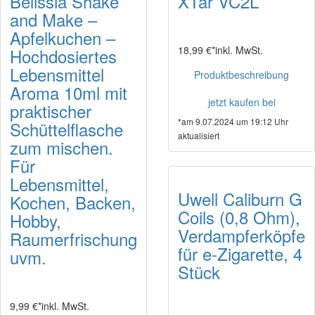
Belissia Shake
XTar VC2L
and Make –
Apfelkuchen –
18,99 €*
inkl. MwSt.
Hochdosiertes
Lebensmittel
Produktbeschreibung
Aroma 10ml mit
jetzt kaufen bei
praktischer
*am 9.07.2024 um 19:12 Uhr
Schüttelflasche
aktualisiert
zum mischen.
Für
Lebensmittel,
Uwell Caliburn G
Kochen, Backen,
Coils (0,8 Ohm),
Hobby,
Verdampferköpfe
Raumerfrischung
für e-Zigarette, 4
uvm.
Stück
9,99 €*
inkl. MwSt.