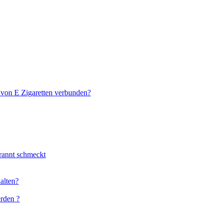
 von E Zigaretten verbunden?
rannt schmeckt
halten?
erden ?