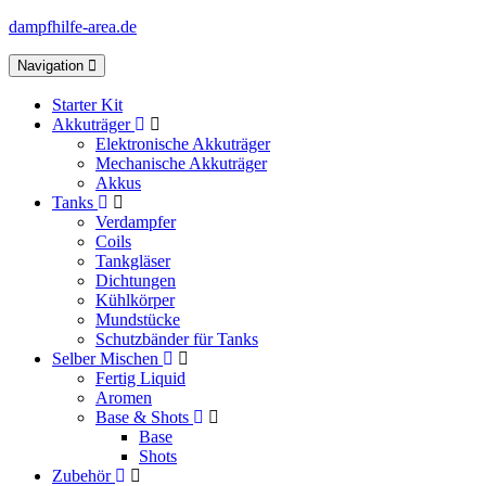
dampfhilfe-area.de
Toggle
Navigation
navigation
Starter Kit
Akkuträger
Elektronische Akkuträger
Mechanische Akkuträger
Akkus
Tanks
Verdampfer
Coils
Tankgläser
Dichtungen
Kühlkörper
Mundstücke
Schutzbänder für Tanks
Selber Mischen
Fertig Liquid
Aromen
Base & Shots
Base
Shots
Zubehör