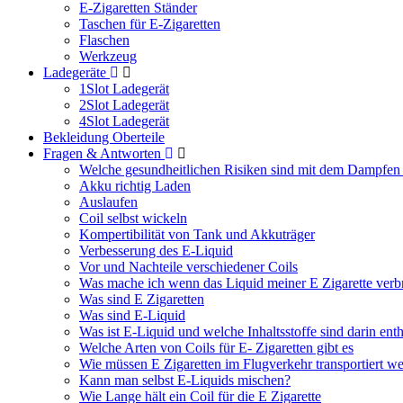
E-Zigaretten Ständer
Taschen für E-Zigaretten
Flaschen
Werkzeug
Ladegeräte
1Slot Ladegerät
2Slot Ladegerät
4Slot Ladegerät
Bekleidung Oberteile
Fragen & Antworten
Welche gesundheitlichen Risiken sind mit dem Dampfen
Akku richtig Laden
Auslaufen
Coil selbst wickeln
Kompertibilität von Tank und Akkuträger
Verbesserung des E-Liquid
Vor und Nachteile verschiedener Coils
Was mache ich wenn das Liquid meiner E Zigarette verb
Was sind E Zigaretten
Was sind E-Liquid
Was ist E-Liquid und welche Inhaltsstoffe sind darin ent
Welche Arten von Coils für E- Zigaretten gibt es
Wie müssen E Zigaretten im Flugverkehr transportiert w
Kann man selbst E-Liquids mischen?
Wie Lange hält ein Coil für die E Zigarette