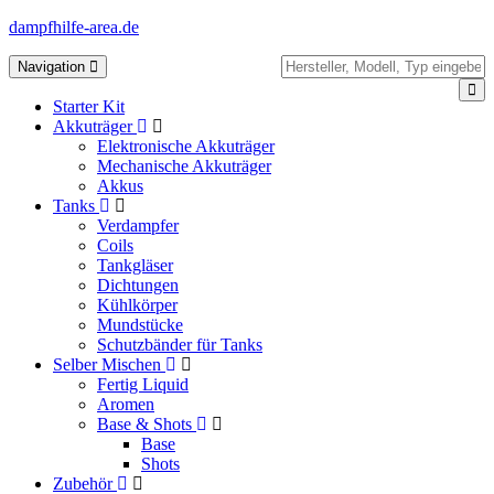
dampfhilfe-area.de
Toggle
Navigation
navigation
Starter Kit
Akkuträger
Elektronische Akkuträger
Mechanische Akkuträger
Akkus
Tanks
Verdampfer
Coils
Tankgläser
Dichtungen
Kühlkörper
Mundstücke
Schutzbänder für Tanks
Selber Mischen
Fertig Liquid
Aromen
Base & Shots
Base
Shots
Zubehör