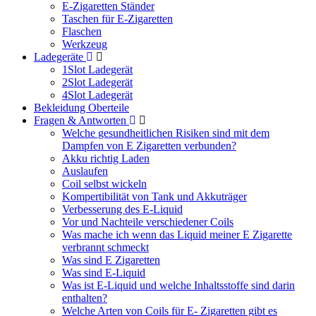
E-Zigaretten Ständer
Taschen für E-Zigaretten
Flaschen
Werkzeug
Ladegeräte
1Slot Ladegerät
2Slot Ladegerät
4Slot Ladegerät
Bekleidung Oberteile
Fragen & Antworten
Welche gesundheitlichen Risiken sind mit dem
Dampfen von E Zigaretten verbunden?
Akku richtig Laden
Auslaufen
Coil selbst wickeln
Kompertibilität von Tank und Akkuträger
Verbesserung des E-Liquid
Vor und Nachteile verschiedener Coils
Was mache ich wenn das Liquid meiner E Zigarette
verbrannt schmeckt
Was sind E Zigaretten
Was sind E-Liquid
Was ist E-Liquid und welche Inhaltsstoffe sind darin
enthalten?
Welche Arten von Coils für E- Zigaretten gibt es