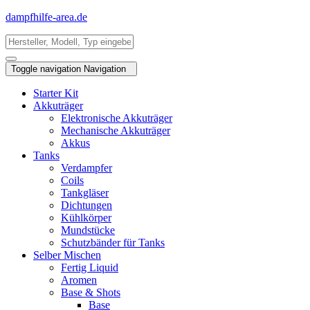
dampfhilfe-area.de
Toggle navigation
Navigation
Starter Kit
Akkuträger
Elektronische Akkuträger
Mechanische Akkuträger
Akkus
Tanks
Verdampfer
Coils
Tankgläser
Dichtungen
Kühlkörper
Mundstücke
Schutzbänder für Tanks
Selber Mischen
Fertig Liquid
Aromen
Base & Shots
Base