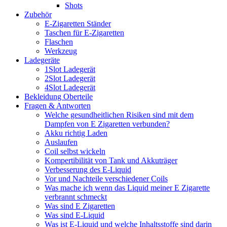
Shots
Zubehör
E-Zigaretten Ständer
Taschen für E-Zigaretten
Flaschen
Werkzeug
Ladegeräte
1Slot Ladegerät
2Slot Ladegerät
4Slot Ladegerät
Bekleidung Oberteile
Fragen & Antworten
Welche gesundheitlichen Risiken sind mit dem
Dampfen von E Zigaretten verbunden?
Akku richtig Laden
Auslaufen
Coil selbst wickeln
Kompertibilität von Tank und Akkuträger
Verbesserung des E-Liquid
Vor und Nachteile verschiedener Coils
Was mache ich wenn das Liquid meiner E Zigarette
verbrannt schmeckt
Was sind E Zigaretten
Was sind E-Liquid
Was ist E-Liquid und welche Inhaltsstoffe sind darin