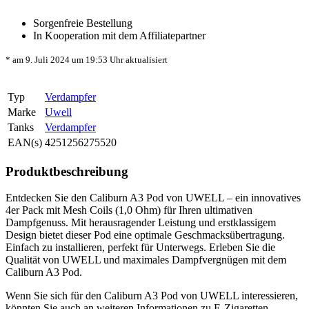
Sorgenfreie Bestellung
In Kooperation mit dem Affiliatepartner
* am 9. Juli 2024 um 19:53 Uhr aktualisiert
Typ
Verdampfer
Marke
Uwell
Tanks
Verdampfer
EAN(s)
4251256275520
Produktbeschreibung
Entdecken Sie den Caliburn A3 Pod von UWELL – ein innovatives
4er Pack mit Mesh Coils (1,0 Ohm) für Ihren ultimativen
Dampfgenuss. Mit herausragender Leistung und erstklassigem
Design bietet dieser Pod eine optimale Geschmacksübertragung.
Einfach zu installieren, perfekt für Unterwegs. Erleben Sie die
Qualität von UWELL und maximales Dampfvergnügen mit dem
Caliburn A3 Pod.
Wenn Sie sich für den Caliburn A3 Pod von UWELL interessieren,
könnten Sie auch an weiteren Informationen zu E-Zigaretten