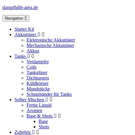
dampfhilfe-area.de
Toggle
Navigation
navigation
Starter Kit
Akkuträger
Elektronische Akkuträger
Mechanische Akkuträger
Akkus
Tanks
Verdampfer
Coils
Tankgläser
Dichtungen
Kühlkörper
Mundstücke
Schutzbänder für Tanks
Selber Mischen
Fertig Liquid
Aromen
Base & Shots
Base
Shots
Zubehör