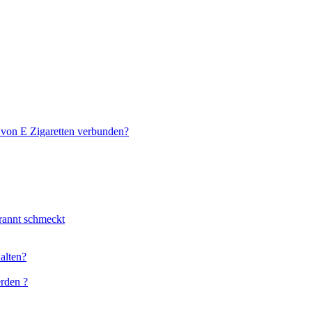
 von E Zigaretten verbunden?
rannt schmeckt
halten?
erden ?