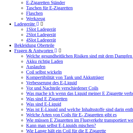
E-Zigaretten Ständer
Taschen für E-Zigaretten
Flaschen
Werkzeug
Ladegeräte
1Slot Ladegerät
2Slot Ladegerät
4Slot Ladegerät
Bekleidung Oberteile
Fragen & Antworten
Welche gesundheitlichen Risiken sind mit dem Dampfen
Akku richtig Laden
Auslaufen
Coil selbst wickeln
Kompertibilität von Tank und Akkuträger
Verbesserung des E-Liquid
Vor und Nachteile verschiedener Coils
Was mache ich wenn das Liquid meiner E Zigarette verb
Was sind E Zigaretten
Was sind E-Liquid
Was ist E-Liquid und welche Inhaltsstoffe sind darin ent
Welche Arten von Coils für E- Zigaretten gibt es
Wie müssen E Zigaretten im Flugverkehr transportiert w
Kann man selbst E-Liquids mischen?
Wie Lange hält ein Coil für die E Zigarette