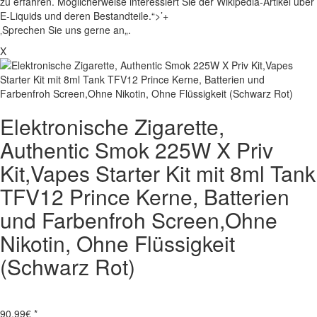
zu erfahren. Möglicherweise interessiert Sie der Wikipedia-Artikel über
E-Liquids und deren Bestandteile.“>’+
‚Sprechen Sie uns gerne an„.
X
Elektronische Zigarette,
Authentic Smok 225W X Priv
Kit,Vapes Starter Kit mit 8ml Tank
TFV12 Prince Kerne, Batterien
und Farbenfroh Screen,Ohne
Nikotin, Ohne Flüssigkeit
(Schwarz Rot)
90,99
€ *