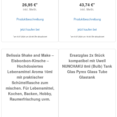
26,95 €*
43,74 €*
inkl. MwSt.
inkl. MwSt.
Produktbeschreibung
Produktbeschreibung
jetzt kaufen bei
jetzt kaufen bei
*am 9.07.2024 um 20:48 Uhr aktualisiert
*am 9.07.2024 um 18:43 Uhr aktualisiert
Belissia Shake and Make –
Ersatzglas 2x Stück
Eisbonbon-Kirsche –
kompatibel mit Uwell
Hochdosiertes
NUNCHAKU 8ml (Bulb) Tank
Lebensmittel Aroma 10ml
Glas Pyrex Glass Tube
mit praktischer
Glastank
Schüttelflasche zum
mischen. Für Lebensmittel,
Kochen, Backen, Hobby,
Raumerfrischung uvm.