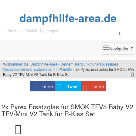
dampfhilfe-area.de
Toggle
Navigation
navigatio
Willkommen bei Dampfhilfe-Area - Deinem Treffpunkt für erstklassiges
Vapezubehör und E-Zigaretten!
»
POEGO
» 2x Pyrex Ersatzglas für SMOK TFV8
Baby V2 TFV-Mini V2 Tank für R-Kiss Set
Teilen
Tweet
Teilen
2x Pyrex Ersatzglas für SMOK TFV8 Baby V2
TFV-Mini V2 Tank für R-Kiss Set