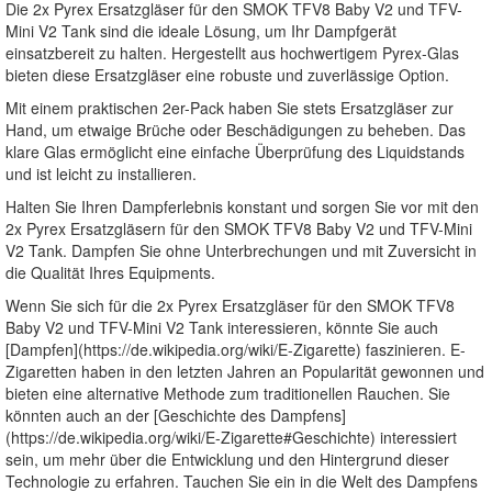
Die 2x Pyrex Ersatzgläser für den SMOK TFV8 Baby V2 und TFV-
Mini V2 Tank sind die ideale Lösung, um Ihr Dampfgerät
einsatzbereit zu halten. Hergestellt aus hochwertigem Pyrex-Glas
bieten diese Ersatzgläser eine robuste und zuverlässige Option.
Mit einem praktischen 2er-Pack haben Sie stets Ersatzgläser zur
Hand, um etwaige Brüche oder Beschädigungen zu beheben. Das
klare Glas ermöglicht eine einfache Überprüfung des Liquidstands
und ist leicht zu installieren.
Halten Sie Ihren Dampferlebnis konstant und sorgen Sie vor mit den
2x Pyrex Ersatzgläsern für den SMOK TFV8 Baby V2 und TFV-Mini
V2 Tank. Dampfen Sie ohne Unterbrechungen und mit Zuversicht in
die Qualität Ihres Equipments.
Wenn Sie sich für die 2x Pyrex Ersatzgläser für den SMOK TFV8
Baby V2 und TFV-Mini V2 Tank interessieren, könnte Sie auch
[Dampfen](https://de.wikipedia.org/wiki/E-Zigarette) faszinieren. E-
Zigaretten haben in den letzten Jahren an Popularität gewonnen und
bieten eine alternative Methode zum traditionellen Rauchen. Sie
könnten auch an der [Geschichte des Dampfens]
(https://de.wikipedia.org/wiki/E-Zigarette#Geschichte) interessiert
sein, um mehr über die Entwicklung und den Hintergrund dieser
Technologie zu erfahren. Tauchen Sie ein in die Welt des Dampfens