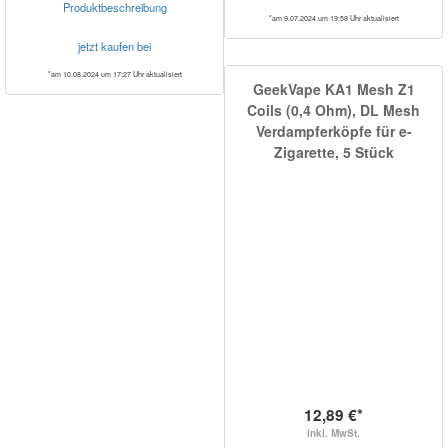
Produktbeschreibung
*am 9.07.2024 um 19:58 Uhr aktualisiert
jetzt kaufen bei
*am 10.08.2024 um 17:27 Uhr aktualisiert
GeekVape KA1 Mesh Z1
Coils (0,4 Ohm), DL Mesh
Verdampferköpfe für e-
Zigarette, 5 Stück
12,89 €*
inkl. MwSt.