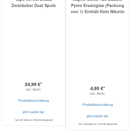
Zerstäuber Dual Spule
Pyrex Ersatzglas (Packung
von 1) Enthält Kein Nikotin
24,99 €*
4,95 €*
inkl. MwSt.
inkl. MwSt.
Produktbeschreibung
Produktbeschreibung
jetzt kaufen bei
jetzt kaufen bei
*am 9.07.2024 um 19:54 Uhr aktualisiert
*am 10.08.2024 um 17:03 Uhr aktualisiert