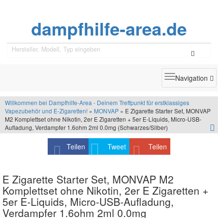
dampfhilfe-area.de
Toggle
Navigation
navigatio
Willkommen bei Dampfhilfe-Area - Deinem Treffpunkt für erstklassiges
Vapezubehör und E-Zigaretten!
»
MONVAP
» E Zigarette Starter Set, MONVAP
M2 Komplettset ohne Nikotin, 2er E Zigaretten + 5er E-Liquids, Micro-USB-
Aufladung, Verdampfer 1.6ohm 2ml 0.0mg (Schwarzes/Silber)
Teilen
Tweet
Teilen
E Zigarette Starter Set, MONVAP M2
Komplettset ohne Nikotin, 2er E Zigaretten +
5er E-Liquids, Micro-USB-Aufladung,
Verdampfer 1.6ohm 2ml 0.0mg