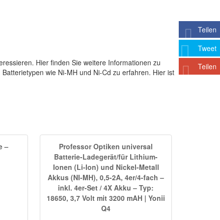
Teilen
Tweet
eressieren. Hier finden Sie weitere Informationen zu
Teilen
 Batterietypen wie Ni-MH und Ni-Cd zu erfahren. Hier ist
e –
Professor Optiken universal
Batterie-Ladegerät/für Lithium-
Ionen (Li-Ion) und Nickel-Metall
Akkus (NI-MH), 0,5-2A, 4er/4-fach –
inkl. 4er-Set / 4X Akku – Typ:
18650, 3,7 Volt mit 3200 mAH | Yonii
Q4