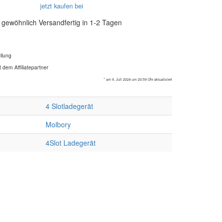
jetzt kaufen bei
gewöhnlich Versandfertig in 1-2 Tagen
llung
 dem Affiliatepartner
* am 9. Juli 2024 um 20:59 Uhr aktualisiert
4 Slotladegerät
Molbory
4Slot Ladegerät