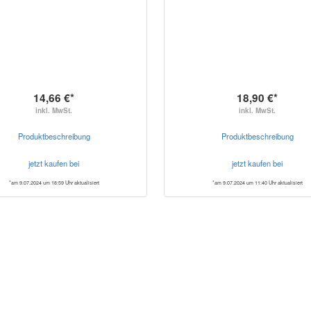
14,66 €*
18,90 €*
inkl. MwSt.
inkl. MwSt.
Produktbeschreibung
Produktbeschreibung
jetzt kaufen bei
jetzt kaufen bei
*am 9.07.2024 um 18:59 Uhr aktualisiert
*am 9.07.2024 um 11:40 Uhr aktualisiert