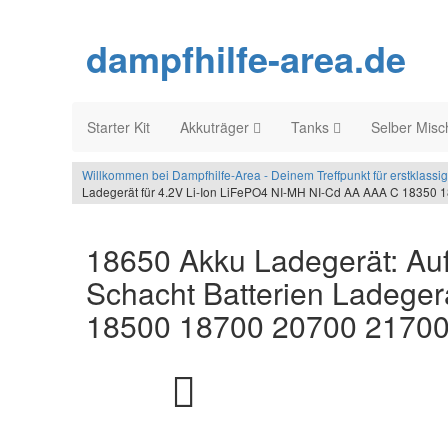
dampfhilfe-area.de
Starter Kit
Akkuträger
Tanks
Selber Mis
Willkommen bei Dampfhilfe-Area - Deinem Treffpunkt für erstklass
Ladegerät für 4.2V Li-Ion LiFePO4 NI-MH NI-Cd AA AAA C 1835
18650 Akku Ladegerät: Auf
Schacht Batterien Ladeger
18500 18700 20700 2170