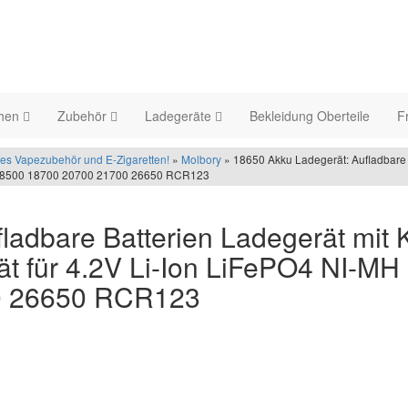
chen
Zubehör
Ladegeräte
Bekleidung Oberteile
F
iges Vapezubehör und E-Zigaretten!
»
Molbory
» 18650 Akku Ladegerät: Aufladbare 
0 18500 18700 20700 21700 26650 RCR123
ladbare Batterien Ladegerät mit 
ät für 4.2V Li-Ion LiFePO4 NI-M
0 26650 RCR123