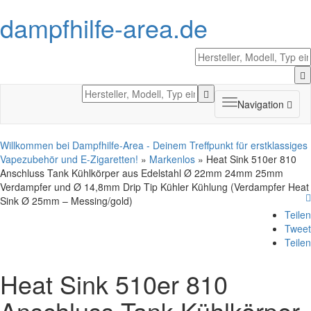
dampfhilfe-area.de
Toggle
Navigation
navigation
Willkommen bei Dampfhilfe-Area - Deinem Treffpunkt für erstklassiges
Vapezubehör und E-Zigaretten!
»
Markenlos
» Heat Sink 510er 810
Anschluss Tank Kühlkörper aus Edelstahl Ø 22mm 24mm 25mm
Verdampfer und Ø 14,8mm Drip Tip Kühler Kühlung (Verdampfer Heat
Sink Ø 25mm – Messing/gold)
Teilen
Tweet
Teilen
Heat Sink 510er 810
Anschluss Tank Kühlkörper