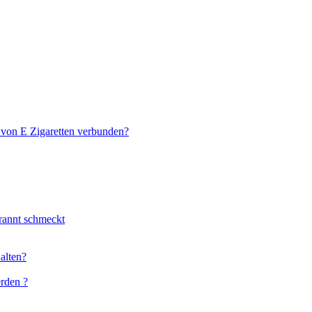
 von E Zigaretten verbunden?
rannt schmeckt
halten?
erden ?