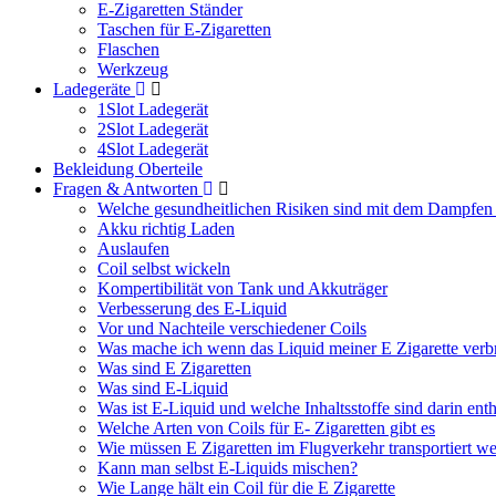
E-Zigaretten Ständer
Taschen für E-Zigaretten
Flaschen
Werkzeug
Ladegeräte
1Slot Ladegerät
2Slot Ladegerät
4Slot Ladegerät
Bekleidung Oberteile
Fragen & Antworten
Welche gesundheitlichen Risiken sind mit dem Dampfen
Akku richtig Laden
Auslaufen
Coil selbst wickeln
Kompertibilität von Tank und Akkuträger
Verbesserung des E-Liquid
Vor und Nachteile verschiedener Coils
Was mache ich wenn das Liquid meiner E Zigarette verb
Was sind E Zigaretten
Was sind E-Liquid
Was ist E-Liquid und welche Inhaltsstoffe sind darin ent
Welche Arten von Coils für E- Zigaretten gibt es
Wie müssen E Zigaretten im Flugverkehr transportiert w
Kann man selbst E-Liquids mischen?
Wie Lange hält ein Coil für die E Zigarette