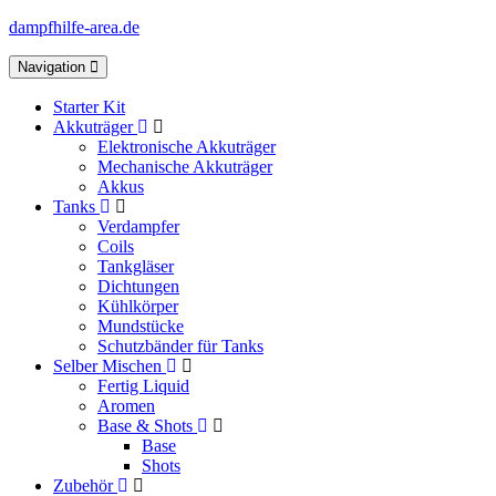
dampfhilfe-area.de
Toggle
Navigation
navigation
Starter Kit
Akkuträger
Elektronische Akkuträger
Mechanische Akkuträger
Akkus
Tanks
Verdampfer
Coils
Tankgläser
Dichtungen
Kühlkörper
Mundstücke
Schutzbänder für Tanks
Selber Mischen
Fertig Liquid
Aromen
Base & Shots
Base
Shots
Zubehör