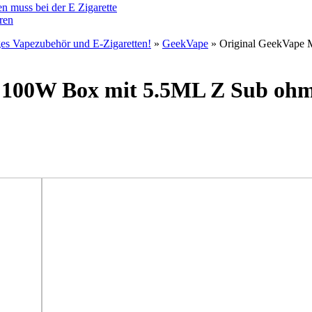
n muss bei der E Zigarette
ren
ges Vapezubehör und E-Zigaretten!
»
GeekVape
» Original GeekVape 
 100W Box mit 5.5ML Z Sub ohm 