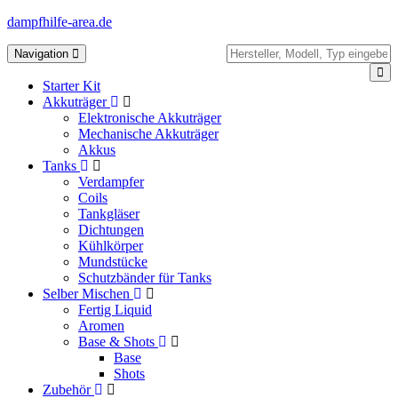
dampfhilfe-area.de
Toggle
Navigation
navigation
Starter Kit
Akkuträger
Elektronische Akkuträger
Mechanische Akkuträger
Akkus
Tanks
Verdampfer
Coils
Tankgläser
Dichtungen
Kühlkörper
Mundstücke
Schutzbänder für Tanks
Selber Mischen
Fertig Liquid
Aromen
Base & Shots
Base
Shots
Zubehör