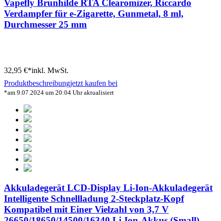
Vapefly Brunhilde RTA Clearomizer, Riccardo
Verdampfer für e-Zigarette, Gunmetal, 8 ml,
Durchmesser 25 mm
32,95 €*
inkl. MwSt.
Produktbeschreibung
jetzt kaufen bei
*am 9.07.2024 um 20:04 Uhr aktualisiert
Akkuladegerät LCD-Display Li-Ion-Akkuladegerät
Intelligente Schnellladung 2-Steckplatz-Kopf
Kompatibel mit Einer Vielzahl von 3,7 V
26650/18650/14500/16340 Li-Ion-Akkus (Small)