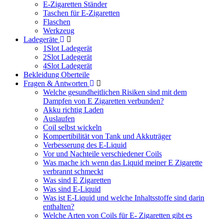
E-Zigaretten Ständer
Taschen für E-Zigaretten
Flaschen
Werkzeug
Ladegeräte
1Slot Ladegerät
2Slot Ladegerät
4Slot Ladegerät
Bekleidung Oberteile
Fragen & Antworten
Welche gesundheitlichen Risiken sind mit dem
Dampfen von E Zigaretten verbunden?
Akku richtig Laden
Auslaufen
Coil selbst wickeln
Kompertibilität von Tank und Akkuträger
Verbesserung des E-Liquid
Vor und Nachteile verschiedener Coils
Was mache ich wenn das Liquid meiner E Zigarette
verbrannt schmeckt
Was sind E Zigaretten
Was sind E-Liquid
Was ist E-Liquid und welche Inhaltsstoffe sind darin
enthalten?
Welche Arten von Coils für E- Zigaretten gibt es