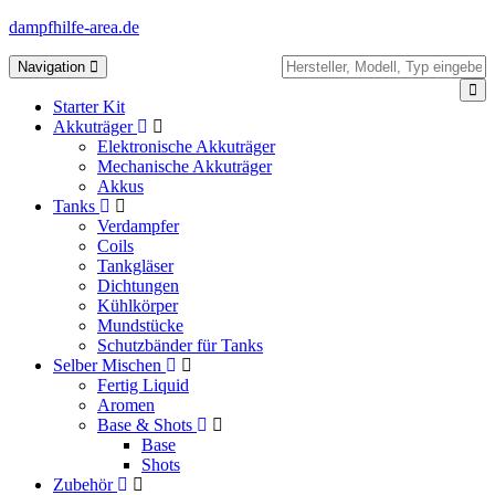
dampfhilfe-area.de
Toggle
Navigation
navigation
Starter Kit
Akkuträger
Elektronische Akkuträger
Mechanische Akkuträger
Akkus
Tanks
Verdampfer
Coils
Tankgläser
Dichtungen
Kühlkörper
Mundstücke
Schutzbänder für Tanks
Selber Mischen
Fertig Liquid
Aromen
Base & Shots
Base
Shots
Zubehör