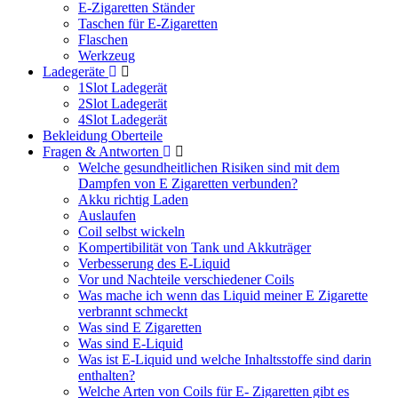
E-Zigaretten Ständer
Taschen für E-Zigaretten
Flaschen
Werkzeug
Ladegeräte
1Slot Ladegerät
2Slot Ladegerät
4Slot Ladegerät
Bekleidung Oberteile
Fragen & Antworten
Welche gesundheitlichen Risiken sind mit dem
Dampfen von E Zigaretten verbunden?
Akku richtig Laden
Auslaufen
Coil selbst wickeln
Kompertibilität von Tank und Akkuträger
Verbesserung des E-Liquid
Vor und Nachteile verschiedener Coils
Was mache ich wenn das Liquid meiner E Zigarette
verbrannt schmeckt
Was sind E Zigaretten
Was sind E-Liquid
Was ist E-Liquid und welche Inhaltsstoffe sind darin
enthalten?
Welche Arten von Coils für E- Zigaretten gibt es