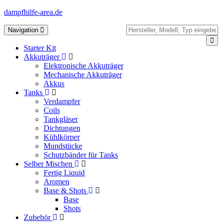
dampfhilfe-area.de
Toggle
Navigation
navigation
Starter Kit
Akkuträger
Elektronische Akkuträger
Mechanische Akkuträger
Akkus
Tanks
Verdampfer
Coils
Tankgläser
Dichtungen
Kühlkörper
Mundstücke
Schutzbänder für Tanks
Selber Mischen
Fertig Liquid
Aromen
Base & Shots
Base
Shots
Zubehör