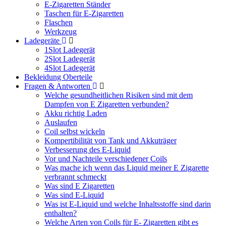
E-Zigaretten Ständer
Taschen für E-Zigaretten
Flaschen
Werkzeug
Ladegeräte
1Slot Ladegerät
2Slot Ladegerät
4Slot Ladegerät
Bekleidung Oberteile
Fragen & Antworten
Welche gesundheitlichen Risiken sind mit dem
Dampfen von E Zigaretten verbunden?
Akku richtig Laden
Auslaufen
Coil selbst wickeln
Kompertibilität von Tank und Akkuträger
Verbesserung des E-Liquid
Vor und Nachteile verschiedener Coils
Was mache ich wenn das Liquid meiner E Zigarette
verbrannt schmeckt
Was sind E Zigaretten
Was sind E-Liquid
Was ist E-Liquid und welche Inhaltsstoffe sind darin
enthalten?
Welche Arten von Coils für E- Zigaretten gibt es